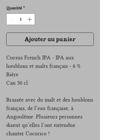
Quantité
*
Ajouter au panier
Cursus French IPA - IPA aux
houblons et malts français - 6 %
Bière
Can 50 cl
Brassée avec du malt et des houblons
français, de l’eau française, à
Angoulême. Plusieurs personnes
disent qu’elles l’ont entendue
chanter Cocorico !