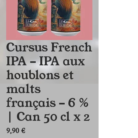
Cursus French
IPA - IPA aux
houblons et
malts
français - 6 %
| Can 50 cl x 2
Prix
9,90 €