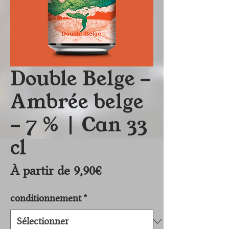
Double Belge -
Ambrée belge
- 7 % | Can 33
cl
Prix
À partir de
9,90€
promotionnel
conditionnement
*