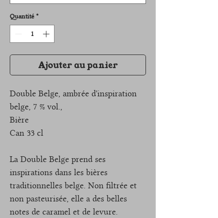
Quantité
*
Ajouter au panier
Double Belge, ambrée d'inspiration
belge, 7 % vol.,
Bière
Can 33 cl
La Double Belge prend ses
inspirations dans les bières
traditionnelles belge. Non filtrée et
non pasteurisée, elle a des belles
notes de caramel et de levure.